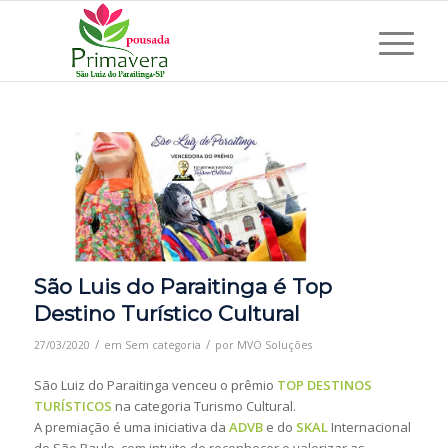
São Luis do Paraitinga é Top
Destino Turístico Cultural
/
/
27/03/2020
em
Sem categoria
por
MVO Soluções
São Luiz do Paraitinga venceu o prêmio
TOP DESTINOS
TURÍSTICOS
na categoria Turismo Cultural.
A premiação é uma iniciativa da
ADVB
e do
SKAL
Internacional
de São Paulo, com intuito de reconhecer e valorizar as