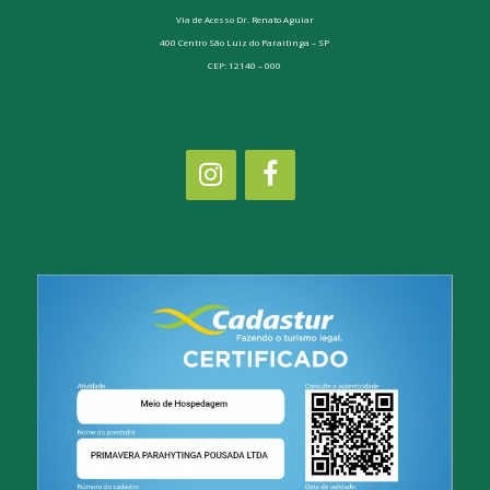
Via de Acesso Dr. Renato Aguiar
400 Centro São Luiz do Paraitinga – SP
CEP: 12140 – 000