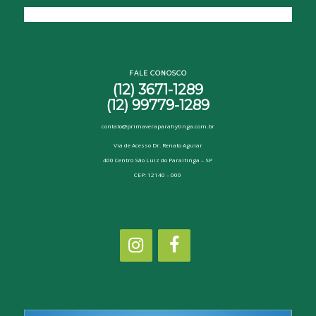
FALE CONOSCO
(12) 3671-1289
(12) 99779-1289
contato@primaveraparahytinga.com.br
Via de Acesso Dr. Renato Aguiar
400 Centro São Luiz do Paraitinga – SP
CEP: 12140 – 000